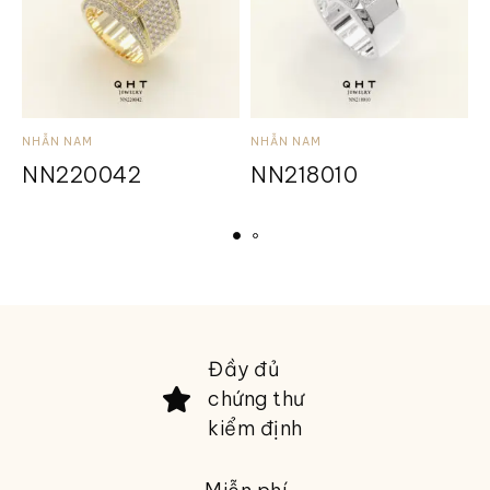
NHẪN NAM
NHẪN NAM
N
NN220042
NN218010
Đầy đủ
chứng thư
kiểm định