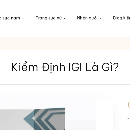
g sức nam
Trang sức nữ
Nhẫn cưới
Blog kiế
Kiểm Định IGI Là Gì?