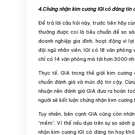
4.Chứng nhận kim cương IGI có đáng tin
Để trả lời câu hỏi này, trước tiên hãy c
thường được coi là tiêu chuẩn để so sán
doanh nghiệp gia đình, hoạt động vì lợi
đội ngũ nhân viên, IGI có 18 văn phòng
chỉ có 14 văn phòng mà tới hơn 3000 nh
Thực tế, GIA trong thế giới kim cương 
chuẩn đánh giá và mức độ tin cậy. Cùng
nhuận nên đánh giá GIA đưa ra hoàn to
người sẽ kết luận chứng nhận kim cương 
Tuy nhiên, bên cạnh GIA cũng còn nhữn
“mềm”. Vì thế nếu dựa trên sự so sánh 
nhận kim cương IGI có đáng tin hay khôn