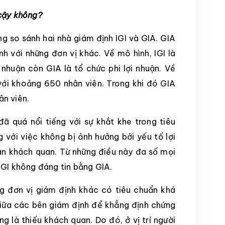
 cậy không?
ùng so sánh hai nhà giám định IGI và GIA. GIA
h với những đơn vị khác. Về mô hình, IGI là
 nhuận còn GIA là tổ chức phi lợi nhuận. Về
 với khoảng 650 nhân viên. Trong khi đó GIA
ân viên.
đã quá nổi tiếng với sự khắt khe trong tiêu
 với việc không bị ảnh hưởng bởi yếu tố lợi
àn khách quan. Từ những điều này đa số mọi
IGI không đáng tin bằng GIA.
g đơn vị giám định khác có tiêu chuẩn khá
giữa các bên giám định để khẳng định chứng
g là thiếu khách quan. Do đó, ở vị trí người