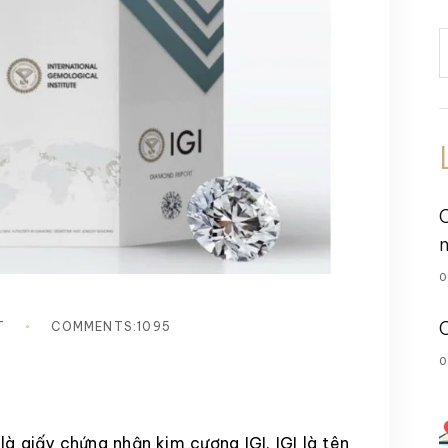
0
T
COMMENTS:1095
0
là giấy chứng nhận kim cương IGI. IGI là tên