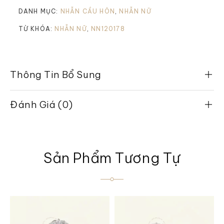
DANH MỤC:
NHẪN CẦU HÔN
,
NHẪN NỮ
TỪ KHÓA:
NHẪN NỮ
,
NN120178
Thông Tin Bổ Sung
Đánh Giá (0)
Sản Phẩm Tương Tự