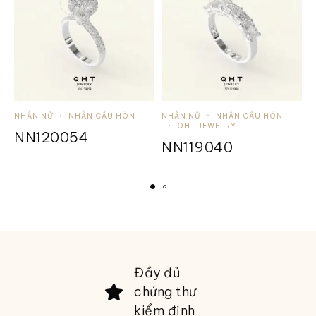
NHẪN NỮ
NHẪN CẦU HÔN
NHẪN NỮ
NHẪN CẦU HÔN
N
QHT JEWELRY
NN120054
NN119040
Đầy đủ
chứng thư
kiểm định