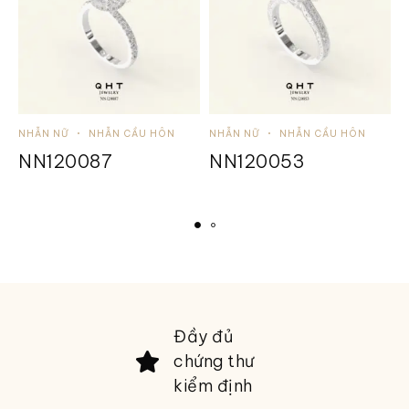
NHẪN NỮ
NHẪN CẦU HÔN
NHẪN NỮ
NHẪN CẦU HÔN
N
NN120087
NN120053
Đầy đủ
chứng thư
kiểm định