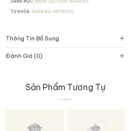
DANH MỤC:
NHẪN CẦU HÔN
,
NHẪN NỮ
TỪ KHÓA:
NHẪN NỮ
,
NN119033
Thông Tin Bổ Sung
Đánh Giá (0)
Sản Phẩm Tương Tự