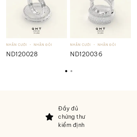
NHẪN CƯỚI
NHẪN ĐÔI
NHẪN CƯỚI
NHẪN ĐÔI
N
ND120028
ND120036
Đầy đủ
chứng thư
kiểm định