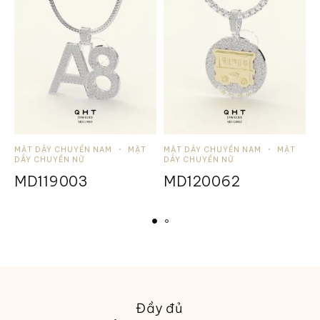
MẶT DÂY CHUYỀN NAM
MẶT
MẶT DÂY CHUYỀN NAM
MẶT
M
DÂY CHUYỀN NỮ
DÂY CHUYỀN NỮ
D
MD119003
MD120062
Đầy đủ