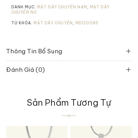
DANH MỤC:
MẶT DÂY CHUYỀN NAM
,
MẶT DÂY
CHUYỀN NỮ
TỪ KHÓA:
MẶT DÂY CHUYỀN
,
MD120085
Thông Tin Bổ Sung
Đánh Giá (0)
Sản Phẩm Tương Tự