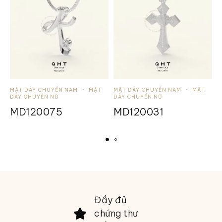
MẶT DÂY CHUYỀN NAM
MẶT
MẶT DÂY CHUYỀN NAM
MẶT
M
DÂY CHUYỀN NỮ
DÂY CHUYỀN NỮ
D
MD120075
MD120031
Đầy đủ
chứng thư