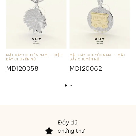
MẶT DÂY CHUYỀN NAM
MẶT
MẶT DÂY CHUYỀN NAM
MẶT
M
DÂY CHUYỀN NỮ
DÂY CHUYỀN NỮ
D
MD120058
MD120062
Đầy đủ
chứng thư