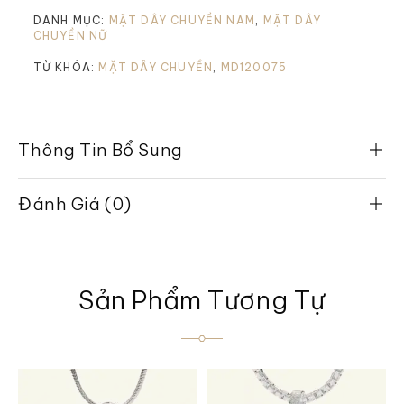
DANH MỤC:
MẶT DÂY CHUYỀN NAM
,
MẶT DÂY
CHUYỀN NỮ
TỪ KHÓA:
MẶT DÂY CHUYỀN
,
MD120075
Thông Tin Bổ Sung
Đánh Giá (0)
Sản Phẩm Tương Tự