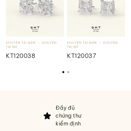
KHUYÊN TAI NAM
KHUYÊN
KHUYÊN TAI NAM
KHUYÊN
K
TAI NỮ
TAI NỮ
T
KT120038
KT120037
Đầy đủ
chứng thư
kiểm định