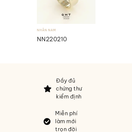
NHẪN NAM
NN220210
Đầy đủ
chứng thư
kiểm định
Miễn phí
làm mới
trọn đời