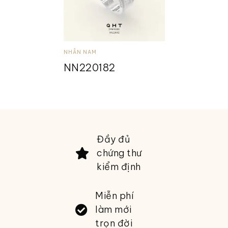
NHẪN NAM
NN220182
Đầy đủ
chứng thư
kiểm định
Miễn phí
làm mới
trọn đời