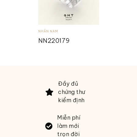
NHẪN NAM
NN220179
Đầy đủ
chứng thư
kiểm định
Miễn phí
làm mới
trọn đời