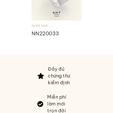
NHẪN NAM
NN220033
Đầy đủ
chứng thư
kiểm định
Miễn phí
làm mới
trọn đời