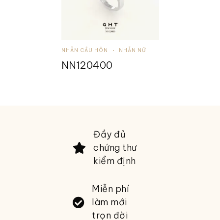
NHẪN CẦU HÔN
NHẪN NỮ
NN120400
Đầy đủ
chứng thư
kiểm định
Miễn phí
làm mới
trọn đời