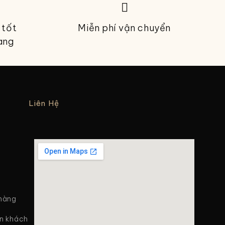
 tốt
Miễn phí vận chuyển
àng
Liên Hệ
 hàng
in khách