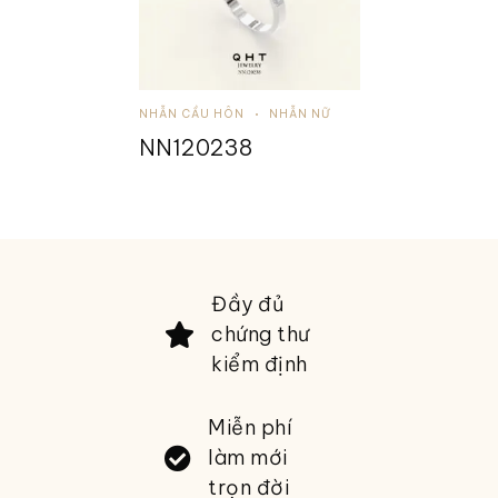
NHẪN CẦU HÔN
NHẪN NỮ
NN120238
Đầy đủ
chứng thư
kiểm định
Miễn phí
làm mới
trọn đời